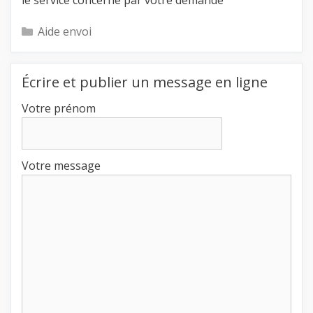
le service concerné par votre demande
Catégories
Aide envoi
Écrire et publier un message en ligne
Votre prénom
Votre message