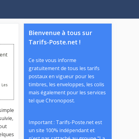
Bienvenue à tous sur
Tarifs-Poste.net !
ent
Ce site vous informe
gratuitement de tous les tarifs
postaux en vigueur pour les
timbres, les enveloppes, les colis
 Les
mais également pour les services
tel que Chronopost.
 simple
suivie,
Important : Tarifs-Poste.net est
out
un site 100% indépendant et
uelques
n'est pas rattaché au groupe "La