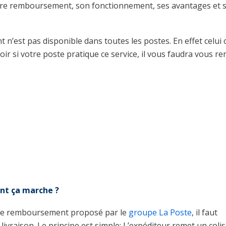
ontre remboursement, son fonctionnement, ses avantages et 
’est pas disponible dans toutes les postes. En effet celui c
ir si votre poste pratique ce service, il vous faudra vous re
nt ça marche ?
ntre remboursement proposé par le
groupe La Poste
, il faut
vraison. Le principe est simple: L’expéditeur remet un colis