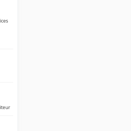
ices
iteur