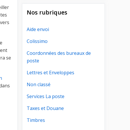
iller
Nos rubriques
ntes
 vers
Aide envoi
Colissimo
le
ment
Coordonnées des bureaux de
vra se
poste
Lettres et Enveloppes
n
Non classé
 dans
Services La poste
Taxes et Douane
Timbres