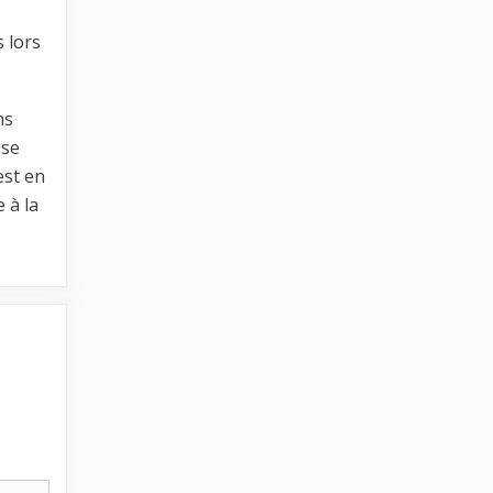
 lors
ns
 se
est en
 à la